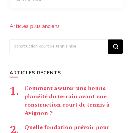
AOÛT 4, 2026
Navigation
Articles plus anciens
des
articles
Vous recherchiez quelque
chose ?
ARTICLES RÉCENTS
Comment assurer une bonne
planéité du terrain avant une
construction court de tennis à
Avignon ?
Quelle fondation prévoir pour