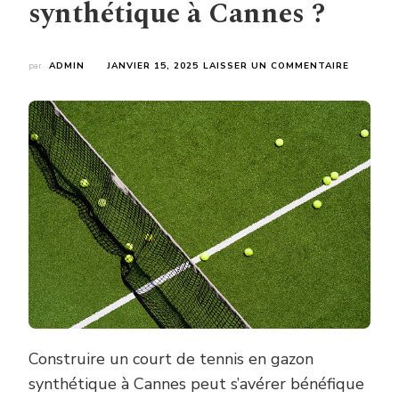
synthétique à Cannes ?
SUR
par
ADMIN
JANVIER 15, 2025
LAISSER UN COMMENTAIRE
COMMEN
GARANTI
UNE
INSTALL
ÉCOLOGI
POUR
LA
CONSTR
D’UN
COURT
DE
TENNIS
EN
GAZON
SYNTHÉT
À
CANNES
?
Construire un court de tennis en gazon
synthétique à Cannes peut s’avérer bénéfique