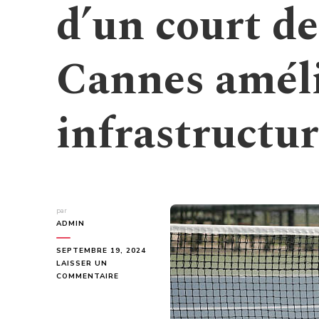
d’un court de
Cannes amélio
infrastructur
par
ADMIN
SEPTEMBRE 19, 2024
LAISSER UN
SUR
COMMENTAIRE
POURQUOI
LA
CONSTRUCTION