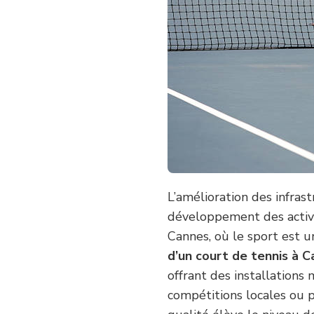
D’UN
COURT
DE
TENNIS
À
CANNES
AMÉLIORE-
T-
ELLE
LES
INFRASTRUCTURES
SPORTIVES
?
L’amélioration des infras
développement des activi
Cannes, où le sport est u
d’un court de tennis à 
offrant des installations
compétitions locales ou po