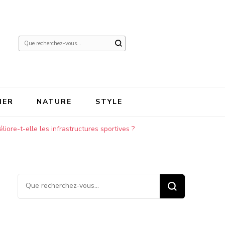
Vous
recherchiez
quelque
chose ?
IER
NATURE
STYLE
iore-t-elle les infrastructures sportives ?
Vous recherchiez quelque
chose ?