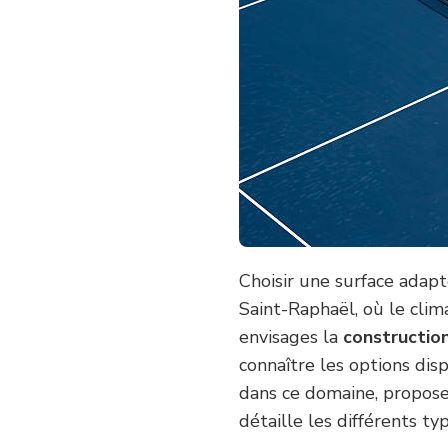
DIFFÉRENTS
TYPES
DE
SURFACES
DISPONIBLES
POUR
UN
COURT
DE
TENNIS
À
SAINT-
RAPHAËL
?
Choisir une surface adapt
Saint-Raphaël, où le clima
envisages la
constructio
connaître les options dis
dans ce domaine, propose 
détaille les différents ty