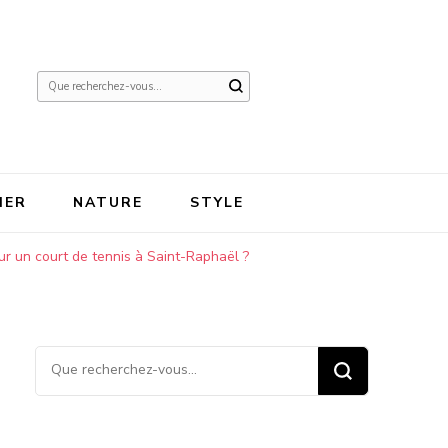
Vous
recherchiez
quelque
chose ?
IER
NATURE
STYLE
ur un court de tennis à Saint-Raphaël ?
Vous recherchiez quelque
chose ?