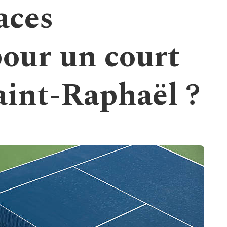
aces
pour un court
aint-Raphaël ?