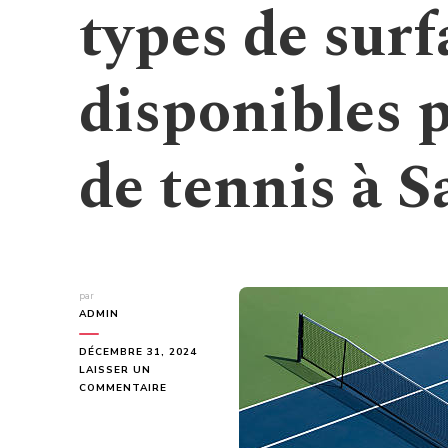
types de surf
disponibles 
de tennis à S
par
ADMIN
DÉCEMBRE 31, 2024
LAISSER UN
SUR
COMMENTAIRE
QUELS
SONT
LES