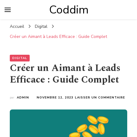
Coddim
Accueil
Digital
Créer un Aimant à Leads Efficace : Guide Complet
DIGITAL
Créer un Aimant à Leads
Efficace : Guide Complet
SUR
par
ADMIN
NOVEMBRE 12, 2023
LAISSER UN COMMENTAIRE
CRÉER
UN
AIMAN
À
LEADS
EFFIC
: