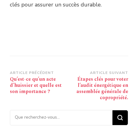
clés pour assurer un succès durable.
Navigation
ARTICLE PRÉCÉDENT
ARTICLE SUIVANT
Qu’est-ce qu’un acte
Étapes clés pour voter
d’article
d’huissier et quelle est
l’audit énergétique en
son importance ?
assemblée générale de
copropriété.
Vous recherchiez quelque
chose ?