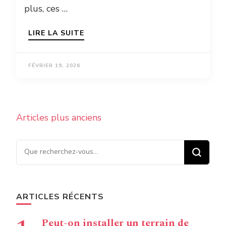
plus, ces …
LIRE LA SUITE
FÉVRIER 19, 2026
Navigation
Articles plus anciens
des
articles
Vous recherchiez quelque
chose ?
ARTICLES RÉCENTS
Peut-on installer un terrain de