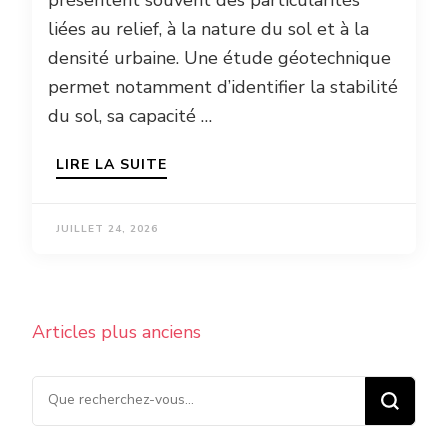
présentent souvent des particularités
liées au relief, à la nature du sol et à la
densité urbaine. Une étude géotechnique
permet notamment d’identifier la stabilité
du sol, sa capacité …
LIRE LA SUITE
JUILLET 24, 2026
Navigation
Articles plus anciens
des
articles
Vous recherchiez quelque
chose ?