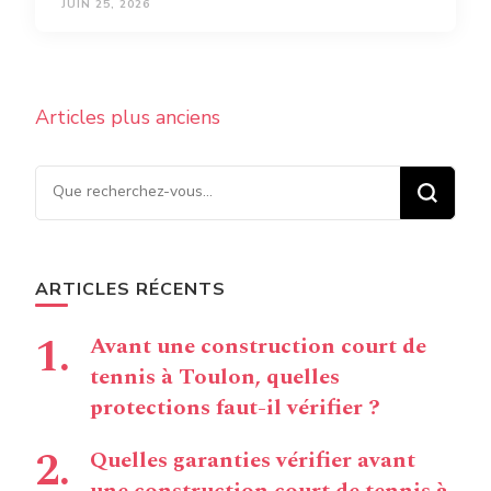
JUIN 25, 2026
Navigation
Articles plus anciens
des
articles
Vous recherchiez quelque
chose ?
ARTICLES RÉCENTS
Avant une construction court de
tennis à Toulon, quelles
protections faut-il vérifier ?
Quelles garanties vérifier avant