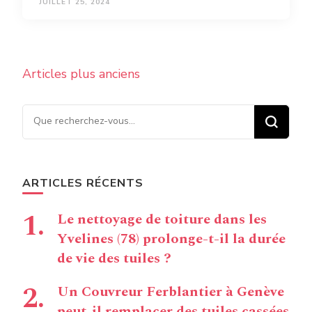
JUILLET 25, 2024
Navigation
Articles plus anciens
des
articles
Vous recherchiez quelque
chose ?
ARTICLES RÉCENTS
Le nettoyage de toiture dans les
Yvelines (78) prolonge-t-il la durée
de vie des tuiles ?
Un Couvreur Ferblantier à Genève
peut-il remplacer des tuiles cassées