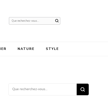
Vous
recherchiez
quelque
chose ?
IER
NATURE
STYLE
Vous recherchiez quelque
chose ?