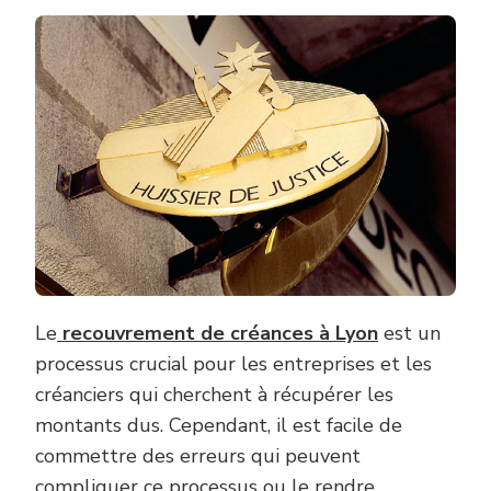
SONT
LES
ERREU
À
ÉVITE
LORS
DU
RECO
DE
CRÉAN
À
LYON
?
Le
recouvrement de créances à Lyon
est un
processus crucial pour les entreprises et les
créanciers qui cherchent à récupérer les
montants dus. Cependant, il est facile de
commettre des erreurs qui peuvent
compliquer ce processus ou le rendre