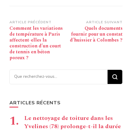
Navigation
ARTICLE PRÉCÉDENT
ARTICLE SUIVANT
Comment les variations
Quels documents
d’article
de température à Paris
fournir pour un constat
affectent-elles la
d’huissier à Colombes ?
construction d’un court
de tennis en béton
poreux ?
Vous recherchiez quelque
chose ?
ARTICLES RÉCENTS
Le nettoyage de toiture dans les
Yvelines (78) prolonge-t-il la durée