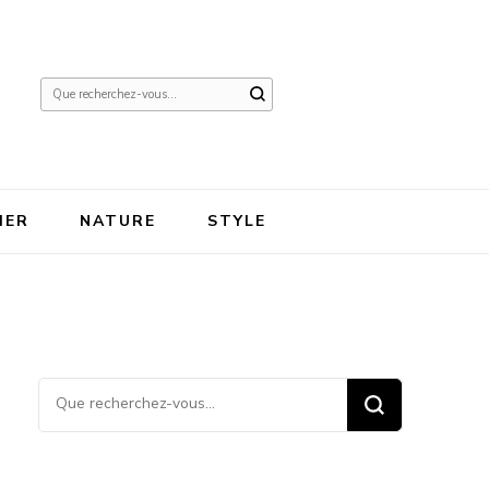
Vous
recherchiez
quelque
chose ?
IER
NATURE
STYLE
Vous recherchiez quelque
chose ?