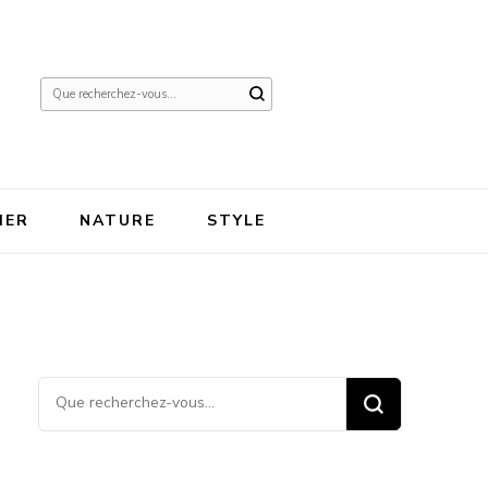
Vous
recherchiez
quelque
chose ?
IER
NATURE
STYLE
Vous recherchiez quelque
chose ?