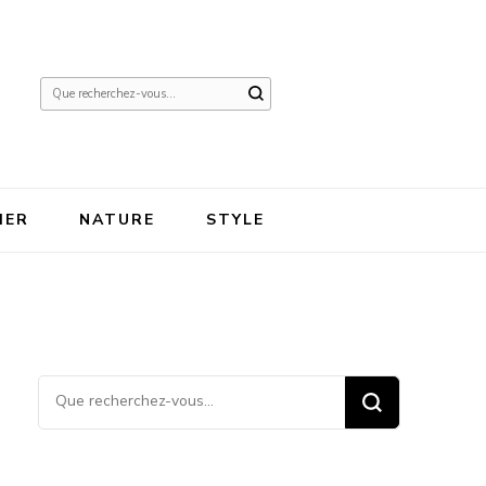
Vous
recherchiez
quelque
chose ?
IER
NATURE
STYLE
Vous recherchiez quelque
chose ?