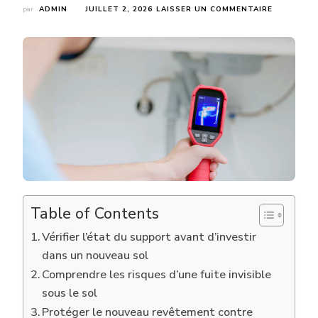
SUR
par
ADMIN
JUILLET 2, 2026
LAISSER UN COMMENTAIRE
POURQUOI
UNE
RECHERCH
DE
FUITE
À
LYON
EST-
ELLE
RECOMMA
AVANT
DE
REFAIRE
UN
REVÊTEME
Table of Contents
DE
SOL
Vérifier l’état du support avant d’investir
?
dans un nouveau sol
Comprendre les risques d’une fuite invisible
sous le sol
Protéger le nouveau revêtement contre