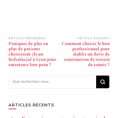
Navigation
ARTICLE PRÉCÉDENT
ARTICLE SUIVANT
Pourquoi de plus en
Comment choisir le bon
d’article
plus de patients
professionnel pour
choisissent-ils un
établir un devis de
hydrafacial à Lyon pour
construction de terrain
entretenir leur peau ?
de tennis ?
Vous recherchiez quelque
chose ?
ARTICLES RÉCENTS