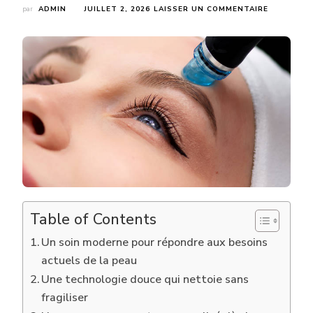
SUR
par
ADMIN
JUILLET 2, 2026
LAISSER UN COMMENTAIRE
POURQUOI
DE
PLUS
EN
PLUS
DE
PATIENTS
CHOISISS
ILS
UN
HYDRAFAC
À
LYON
POUR
ENTRETEN
LEUR
Table of Contents
PEAU
?
Un soin moderne pour répondre aux besoins
actuels de la peau
Une technologie douce qui nettoie sans
fragiliser