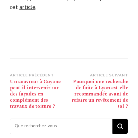
cet
article
.
Navigation
ARTICLE PRÉCÉDENT
ARTICLE SUIVANT
Un couvreur à Guyane
Pourquoi une recherche
d’article
peut-il intervenir sur
de fuite à Lyon est-elle
des façades en
recommandée avant de
complément des
refaire un revêtement de
travaux de toiture ?
sol ?
Vous recherchiez quelque
chose ?