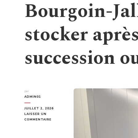
Bourgoin-Jal
stocker aprè
succession o
par
ADMIN01
JUILLET 2, 2026
LAISSER UN
SUR
COMMENTAIRE
QUEL
GARDE
MEUBLE