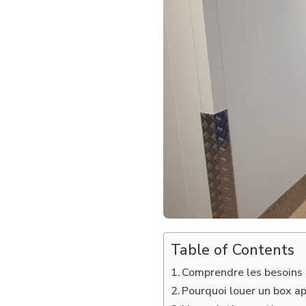
CHOISIR
À
BOURGOIN-
JALLIEU
POUR
STOCKER
APRÈS
UNE
SUCCESSION
OU
UN
DÉBARRAS
?
Table of Contents
Comprendre les besoins 
Pourquoi louer un box ap