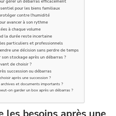
our gérer un débarras efficacement
ssentiel pour les biens familiaux
protéger contre l’humidité
pour avancer à son rythme
tées à chaque volume
nd la durée reste incertaine
les particuliers et professionnels
rendre une décision sans perdre de temps
 son stockage après un débarras ?
avant de choisir ?
rès succession ou débarras
 choisir après une succession ?
 archives et documents importants ?
eut-on garder un box après un débarras ?
 les besoins après une