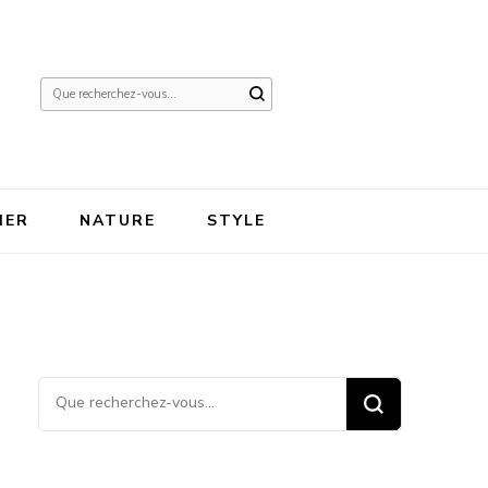
Vous
recherchiez
quelque
chose ?
IER
NATURE
STYLE
Vous recherchiez quelque
chose ?