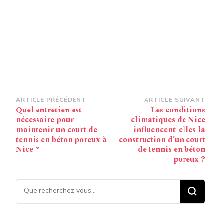
Navigation
ARTICLE PRÉCÉDENT
ARTICLE SUIVANT
Quel entretien est
Les conditions
d’article
nécessaire pour
climatiques de Nice
maintenir un court de
influencent-elles la
tennis en béton poreux à
construction d’un court
Nice ?
de tennis en béton
poreux ?
Vous recherchiez quelque
chose ?