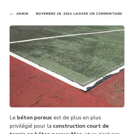
SUR
par
ADMIN
NOVEMBRE 26, 2024
LAISSER UN COMMENTAIRE
POUR
LE
BÉTO
PORE
EST-
IL
UN
CHOIX
POPUL
POUR
LA
CONS
COUR
DE
TENNI
EN
BÉTO
PORE
NICE
Le
béton poreux
est de plus en plus
?
privilégié pour la
construction court de