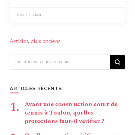
MARS 7, 2024
Navigation
Articles plus anciens
des
articles
Vous recherchiez quelque
chose ?
ARTICLES RÉCENTS
Avant une construction court de
tennis à Toulon, quelles
protections faut-il vérifier ?