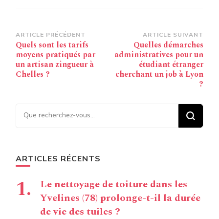
Navigation
ARTICLE PRÉCÉDENT
ARTICLE SUIVANT
Quels sont les tarifs
Quelles démarches
d’article
moyens pratiqués par
administratives pour un
un artisan zingueur à
étudiant étranger
Chelles ?
cherchant un job à Lyon
?
Vous recherchiez quelque
chose ?
ARTICLES RÉCENTS
Le nettoyage de toiture dans les
Yvelines (78) prolonge-t-il la durée
de vie des tuiles ?