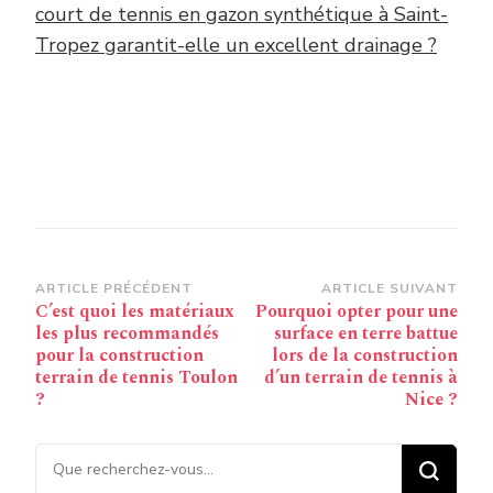
court de tennis en gazon synthétique à Saint-
Tropez garantit-elle un excellent drainage ?
Navigation
ARTICLE PRÉCÉDENT
ARTICLE SUIVANT
C’est quoi les matériaux
Pourquoi opter pour une
d’article
les plus recommandés
surface en terre battue
pour la construction
lors de la construction
terrain de tennis Toulon
d’un terrain de tennis à
?
Nice ?
Vous recherchiez quelque
chose ?