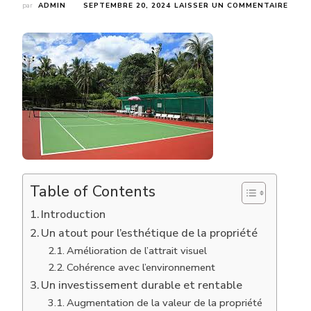
SUR
par
ADMIN
SEPTEMBRE 20, 2024
LAISSER UN COMMENTAIRE
COM
UN
TERR
DE
TENN
EN
BÉTO
PORE
PEUT
IL
VALO
UNE
PROP
À
Table of Contents
NICE
?
Introduction
Un atout pour l’esthétique de la propriété
Amélioration de l’attrait visuel
Cohérence avec l’environnement
Un investissement durable et rentable
Augmentation de la valeur de la propriété