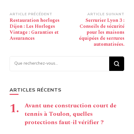
Navigation
ARTICLE PRÉCÉDENT
ARTICLE SUIVANT
Restauration horloges
Serrurier Lyon 3 :
d’article
Dijon : Les Horloges
Conseils de sécurité
Vintage : Garanties et
pour les maisons
Assurances
équipées de serrures
automatisées.
Vous recherchiez quelque
chose ?
ARTICLES RÉCENTS
Avant une construction court de
tennis à Toulon, quelles
protections faut-il vérifier ?