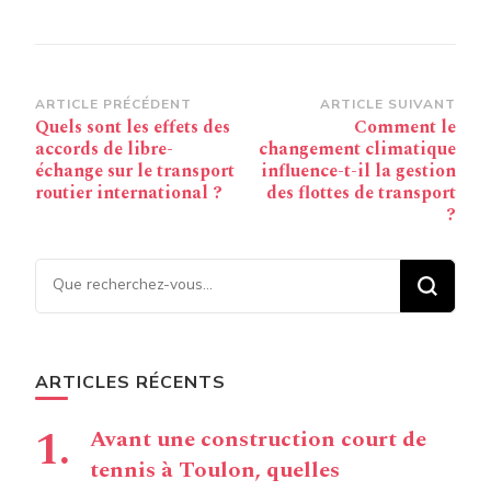
Navigation
ARTICLE PRÉCÉDENT
ARTICLE SUIVANT
Quels sont les effets des
Comment le
d’article
accords de libre-
changement climatique
échange sur le transport
influence-t-il la gestion
routier international ?
des flottes de transport
?
Vous recherchiez quelque
chose ?
ARTICLES RÉCENTS
Avant une construction court de
tennis à Toulon, quelles