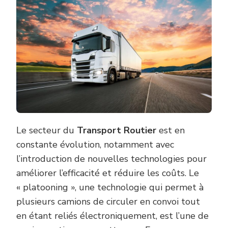
AVANTA
DU
PLATOO
DANS
LE
TRANS
ROUTIE
?
Le secteur du
Transport Routier
est en
constante évolution, notamment avec
l’introduction de nouvelles technologies pour
améliorer l’efficacité et réduire les coûts. Le
« platooning », une technologie qui permet à
plusieurs camions de circuler en convoi tout
en étant reliés électroniquement, est l’une de