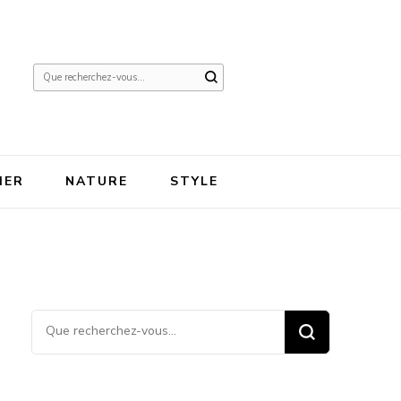
Vous
recherchiez
quelque
chose ?
IER
NATURE
STYLE
Vous recherchiez quelque
chose ?