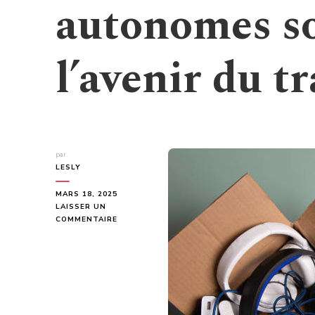
autonomes so
l’avenir du t
par
LESLY
MARS 18, 2025
LAISSER UN
SUR
COMMENTAIRE
POURQUOI
LES
VOITURES
AUTONOMES
SONT-
ELLES
L’AVENIR