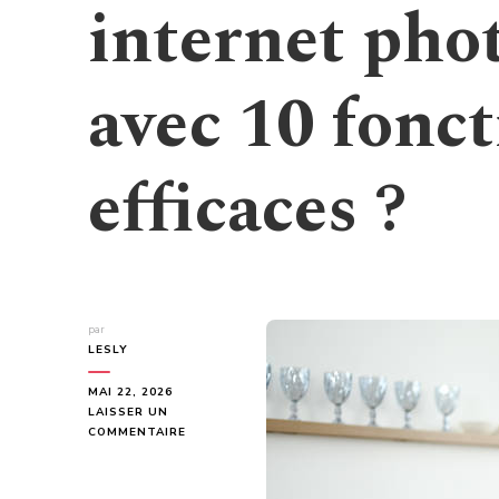
internet pho
avec 10 fonct
efficaces ?
par
LESLY
MAI 22, 2026
LAISSER UN
SUR
COMMENTAIRE
À
QUI
S’ADRESSER