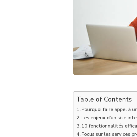
POUR
UN
SITE
INTERNET
PHOTOGRAPHE
LYON
AVEC
10
FONCTIONNALITÉS
EFFICACES
?
Table of Contents
Pourquoi faire appel à u
Les enjeux d’un site in
10 fonctionnalités effi
Focus sur les services p