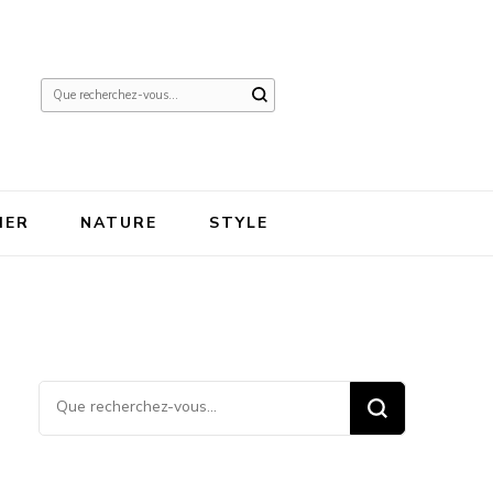
Vous
recherchiez
quelque
chose ?
IER
NATURE
STYLE
Vous recherchiez quelque
chose ?