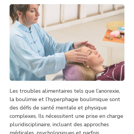
MÉDIC
SUR
L’HYP
À
LYON
POUR
TRAIT
LES
TROUB
ALIME
Les troubles alimentaires tels que l’anorexie,
la boulimie et l’hyperphagie boulimique sont
des défis de santé mentale et physique
complexes. Ils nécessitent une prise en charge
pluridisciplinaire, incluant des approches
médicales, psychologiques et parfois