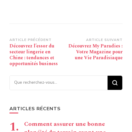
Navigation
ARTICLE PRÉCÉDENT
ARTICLE SUIVANT
Découvrez l’essor du
Découvrez My Paradies :
d’article
secteur lingerie en
Votre Magazine pour
Chine : tendances et
une Vie Paradisiaque
opportunités business
Vous recherchiez quelque
chose ?
ARTICLES RÉCENTS
Comment assurer une bonne