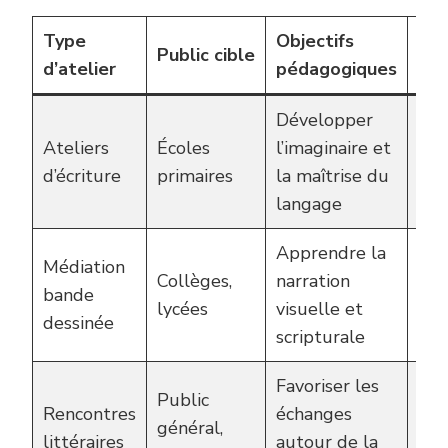
Type
Objectifs
Par
Public cible
d’atelier
pédagogiques
édi
Développer
Thi
Ateliers
Écoles
l’imaginaire et
Mag
d’écriture
primaires
la maîtrise du
Mil
langage
Apprendre la
Pre
Médiation
Collèges,
narration
Uni
bande
lycées
visuelle et
de 
dessinée
scripturale
Poi
Favoriser les
Édi
Public
Rencontres
échanges
Rou
général,
littéraires
autour de la
Éco