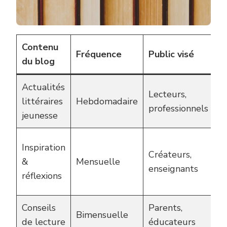
Contenu
Fréquence
Public visé
S
du blog
Actualités
Mi
Lecteurs,
littéraires
Hebdomadaire
m
professionnels
jeunesse
e
Ar
Inspiration
Créateurs,
a
&
Mensuelle
enseignants
a
réflexions
t
Conseils
Parents,
R
Bimensuelle
de lecture
éducateurs
p