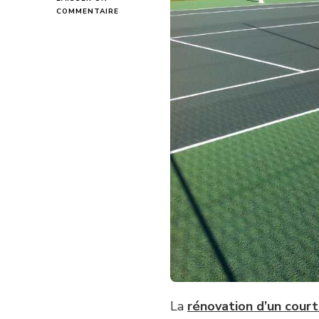
SUR
COMMENTAIRE
C’EST
QUOI
LES
ERREURS
LES
PLUS
FRÉQUENTES
LORS
DE
LA
RÉNOVATION
D’UN
COURT
DE
TENNIS
EN
BÉTON
POREUX
À
PARIS
?
La
rénovation d’un court