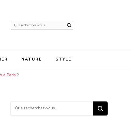
Vous
recherchiez
quelque
chose ?
IER
NATURE
STYLE
x à Paris ?
Vous recherchiez quelque
chose ?