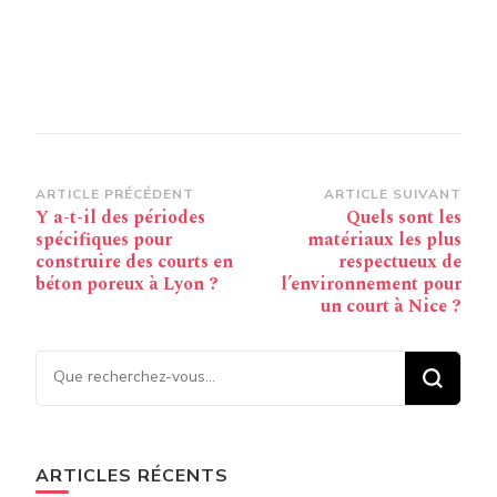
Navigation
ARTICLE PRÉCÉDENT
ARTICLE SUIVANT
Y a-t-il des périodes
Quels sont les
d’article
spécifiques pour
matériaux les plus
construire des courts en
respectueux de
béton poreux à Lyon ?
l’environnement pour
un court à Nice ?
Vous recherchiez quelque
chose ?
ARTICLES RÉCENTS