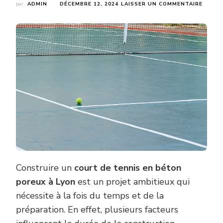
SUR
par
ADMIN
DÉCEMBRE 12, 2024
LAISSER UN COMMENTAIRE
COMBI
DE
TEMPS
FAUT-
IL
POUR
CONST
UN
COUR
DE
TENNI
EN
BÉTON
POREU
À
LYON
?
Construire un
court de tennis en béton
poreux à Lyon
est un projet ambitieux qui
nécessite à la fois du temps et de la
préparation. En effet, plusieurs facteurs