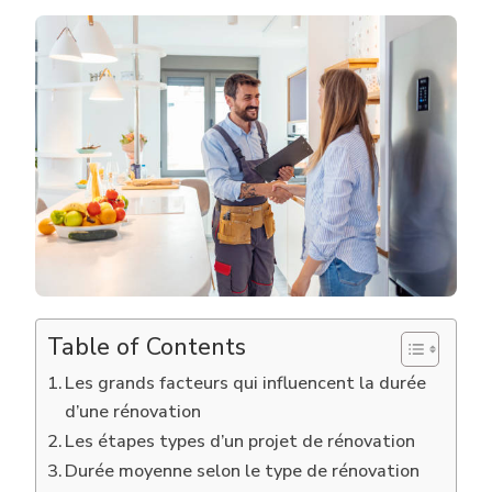
DE
TEMPS
FAUT-
IL
PRÉVOIR
POUR
UNE
RÉNOVAT
MAISON
À
LYON
?
Table of Contents
Les grands facteurs qui influencent la durée
d’une rénovation
Les étapes types d’un projet de rénovation
Durée moyenne selon le type de rénovation