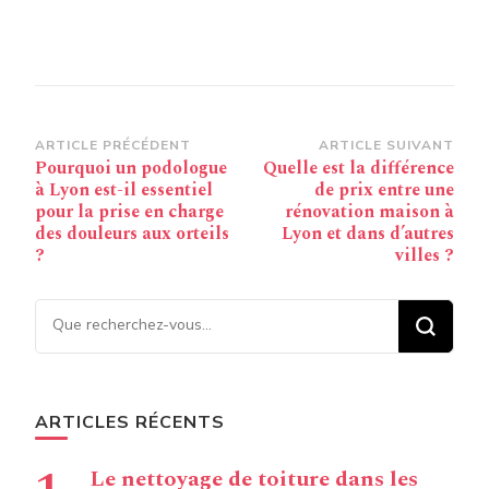
Navigation
ARTICLE PRÉCÉDENT
ARTICLE SUIVANT
Pourquoi un podologue
Quelle est la différence
d’article
à Lyon est-il essentiel
de prix entre une
pour la prise en charge
rénovation maison à
des douleurs aux orteils
Lyon et dans d’autres
?
villes ?
Vous recherchiez quelque
chose ?
ARTICLES RÉCENTS
Le nettoyage de toiture dans les