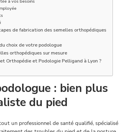
tée à vos besoins
employée
ts
i
tapes de fabrication des semelles orthopédiques
s du choix de votre podologue
lles orthopédiques sur mesure
net Orthopédie et Podologie Pelligand à Lyon ?
podologue : bien plus
aliste du pied
ut un professionnel de santé qualifié, spécialisé
traitement des troubles du pied et de la posture.