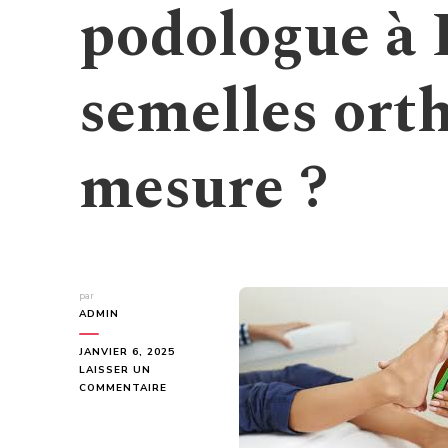
podologue à 
semelles ort
mesure ?
par
ADMIN
JANVIER 6, 2025
LAISSER UN
SUR
COMMENTAIRE
COMMENT
CHOISIR
LE