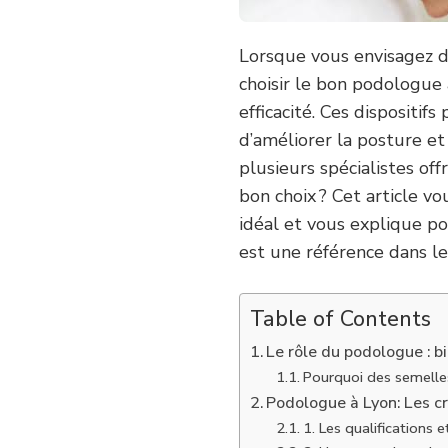
BON
PODOLOGUE
À
Lorsque vous envisagez 
LYON
choisir le bon podologue 
POUR
DES
efficacité. Ces dispositi
SEMELLES
d’améliorer la posture et
ORTHOPÉDIQUES
SUR
plusieurs spécialistes off
MESURE
?
bon choix ? Cet article v
idéal et vous explique p
est une référence dans l
Table of Contents
Le rôle du podologue : b
Pourquoi des semelle
Podologue à Lyon: Les cr
1. Les qualifications e