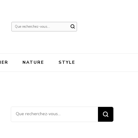
Vous
recherchiez
quelque
chose ?
IER
NATURE
STYLE
Vous recherchiez quelque
chose ?