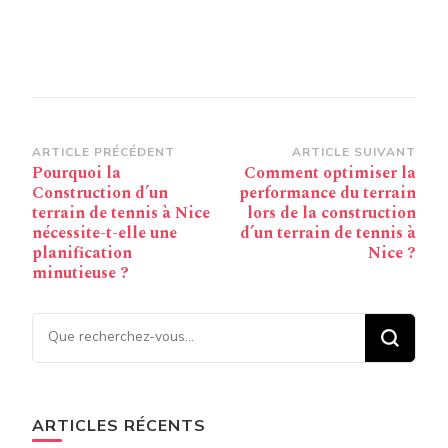
Navigation
ARTICLE PRÉCÉDENT
ARTICLE SUIVANT
Pourquoi la
Comment optimiser la
d’article
Construction d’un
performance du terrain
terrain de tennis à Nice
lors de la construction
nécessite-t-elle une
d’un terrain de tennis à
planification
Nice ?
minutieuse ?
Vous recherchiez quelque
chose ?
ARTICLES RÉCENTS