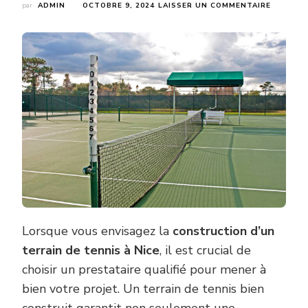
SUR
par
ADMIN
OCTOBRE 9, 2024
LAISSER UN COMMENTAIRE
COMMEN
CHOISIR
LE
BON
PRESTAT
POUR
LA
CONSTR
D’UN
TERRAIN
DE
TENNIS
À
NICE
?
Lorsque vous envisagez la
construction d’un
terrain de tennis à Nice
, il est crucial de
choisir un prestataire qualifié pour mener à
bien votre projet. Un terrain de tennis bien
construit garantit non seulement une