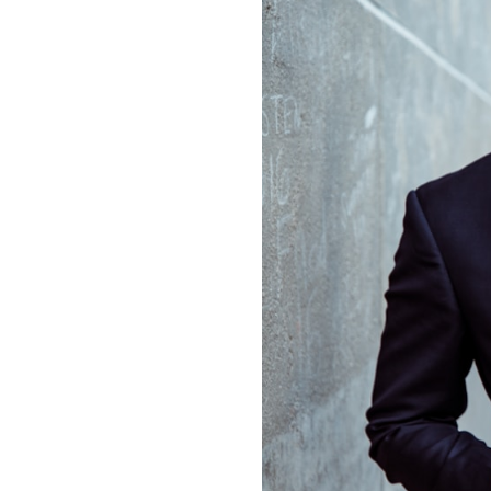
SUR
MESURE
À
LYON
?