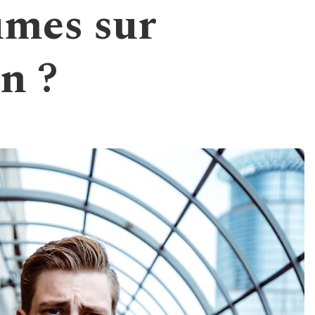
umes sur
n ?