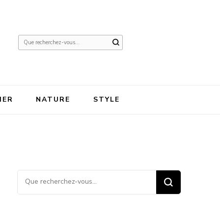
Vous
recherchiez
quelque
chose ?
IER
NATURE
STYLE
Vous recherchiez quelque
chose ?