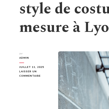
style de cost
mesure à Lyo
par
ADMIN
JUILLET 11, 2025
LAISSER UN
SUR
COMMENTAIRE
COMMENT
CHOISIR
LE
BON
STYLE
DE
COSTUMES