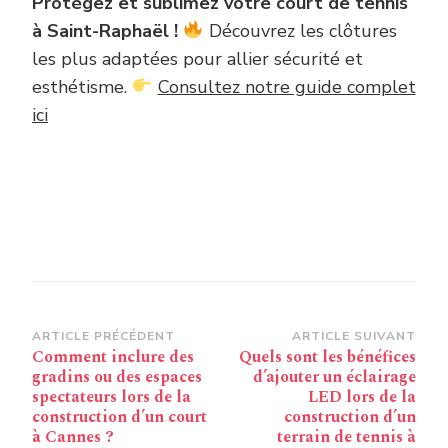
Protégez et sublimez votre court de tennis
à Saint-Raphaël !
Découvrez les clôtures
les plus adaptées pour allier sécurité et
esthétisme.
Consultez notre guide complet
ici
Navigation
ARTICLE PRÉCÉDENT
ARTICLE SUIVANT
Comment inclure des
Quels sont les bénéfices
d’article
gradins ou des espaces
d’ajouter un éclairage
spectateurs lors de la
LED lors de la
construction d’un court
construction d’un
à Cannes ?
terrain de tennis à