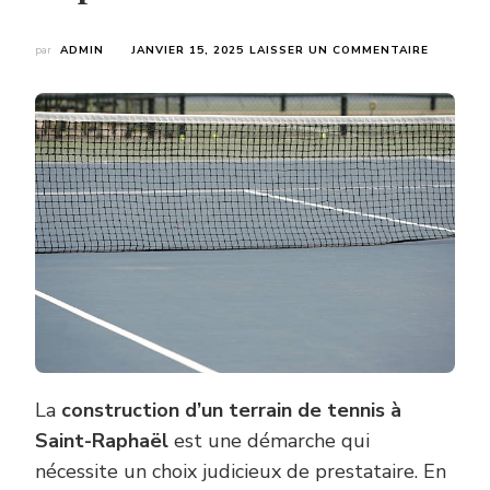
SUR
par
ADMIN
JANVIER 15, 2025
LAISSER UN COMMENTAIRE
COMMEN
CHOISIR
LE
MEILLEU
PRESTAT
POUR
LA
CONSTR
D’UN
TERRAIN
DE
TENNIS
À
SAINT-
RAPHAËL
?
La
construction d’un terrain de tennis à
Saint-Raphaël
est une démarche qui
nécessite un choix judicieux de prestataire. En