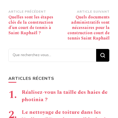
Navigation
ARTICLE PRÉCÉDENT
ARTICLE SUIVANT
Quelles sont les étapes
Quels documents
d’article
clés de la construction
administratifs sont
d’un court de tennis à
nécessaires pour la
Saint-Raphaël ?
construction court de
tennis Saint Raphaël
Vous recherchiez quelque
chose ?
ARTICLES RÉCENTS
Réalisez-vous la taille des haies de
photinia ?
Le nettoyage de toiture dans les