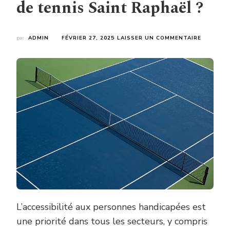
de tennis Saint Raphaël ?
SUR
par
ADMIN
FÉVRIER 27, 2025
LAISSER UN COMMENTAIRE
COMMEN
GARANTI
L’ACCESS
AUX
PERSONN
HANDICA
DANS
LA
CONSTR
COURT
DE
TENNIS
SAINT
RAPHAËL
?
L’accessibilité aux personnes handicapées est
une priorité dans tous les secteurs, y compris