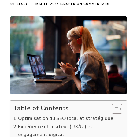
SUR
par
LESLY
MAI 11, 2026
LAISSER UN COMMENTAIRE
COMMENT
LA
MEILLEURE
AGENCE
WEB
LYON
EFFICACE
OPTIMISE-
T-
ELLE
4
LEVIERS
CLÉS
DE
PERFORMANC
DIGITALE
?
Table of Contents
Optimisation du SEO local et stratégique
Expérience utilisateur (UX/UI) et
engagement digital