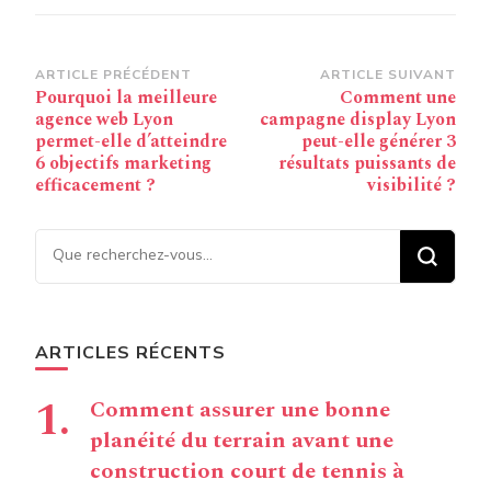
Navigation
ARTICLE PRÉCÉDENT
ARTICLE SUIVANT
Pourquoi la meilleure
Comment une
d’article
agence web Lyon
campagne display Lyon
permet-elle d’atteindre
peut-elle générer 3
6 objectifs marketing
résultats puissants de
efficacement ?
visibilité ?
Vous recherchiez quelque
chose ?
ARTICLES RÉCENTS
Comment assurer une bonne
planéité du terrain avant une
construction court de tennis à