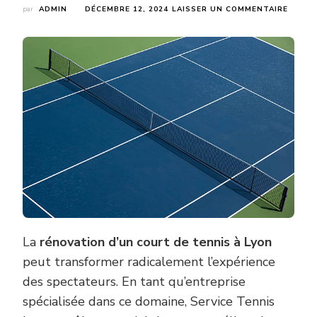
SUR
par
ADMIN
DÉCEMBRE 12, 2024
LAISSER UN COMMENTAIRE
COMM
LA
RÉNOV
D’UN
COUR
DE
TENNI
À
LYON
AFFEC
T-
ELLE
L’EXPÉ
DES
SPECT
?
La
rénovation d’un court de tennis à Lyon
peut transformer radicalement l’expérience
des spectateurs. En tant qu’entreprise
spécialisée dans ce domaine, Service Tennis