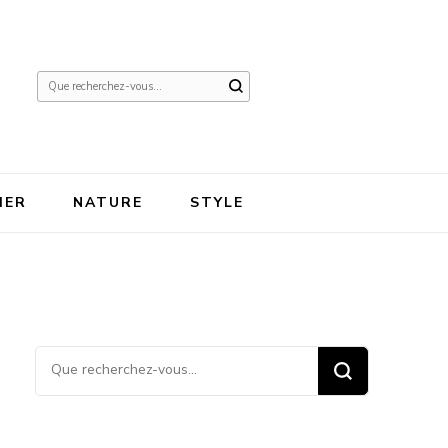
Vous
recherchiez
quelque
chose ?
IER
NATURE
STYLE
Vous recherchiez quelque
chose ?