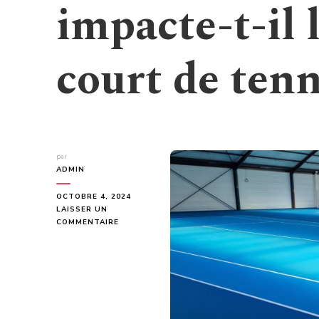
impacte-t-il 
court de tenn
par
ADMIN
OCTOBRE 4, 2024
LAISSER UN
SUR
COMMENTAIRE
COMMENT
LE
BUDGET
IMPACTE-
T-
IL
LA