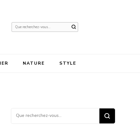
Vous
recherchiez
quelque
chose ?
IER
NATURE
STYLE
Vous recherchiez quelque
chose ?