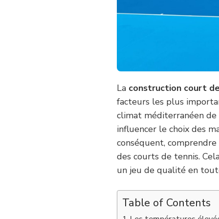
INFLUENCE-
T-
IL
LA
CONSTRUCTION
COURT
DE
TENNIS
À
NICE
La
construction court de
?
facteurs les plus importa
climat méditerranéen de 
influencer le choix des ma
conséquent, comprendre ce
des courts de tennis. Cel
un jeu de qualité en tout
Table of Contents