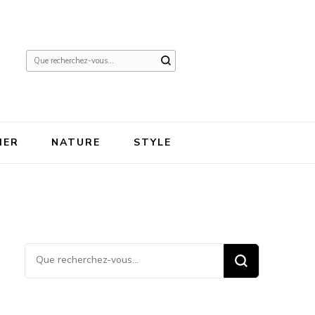
Vous
recherchiez
quelque
chose ?
IER
NATURE
STYLE
Vous recherchiez quelque
chose ?