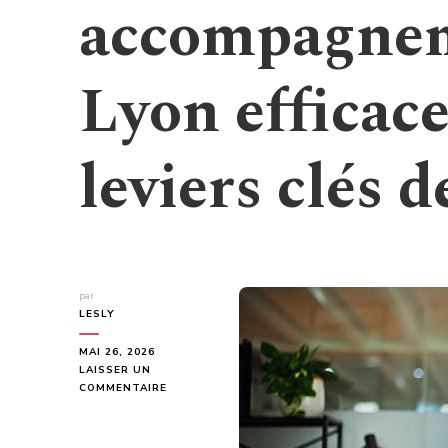
accompagnem
Lyon efficace
leviers clés d
par
LESLY
MAI 26, 2026
LAISSER UN
SUR
COMMENTAIRE
COMMENT
UN
ACCOMPAGNEMENT