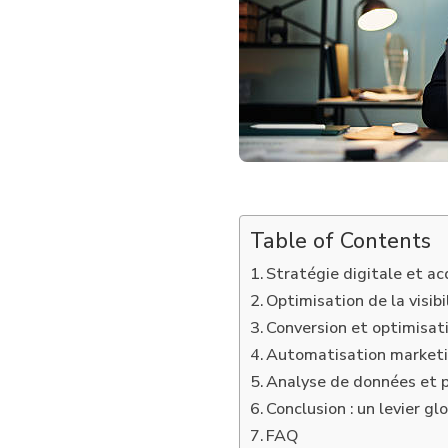
DIGITAL
LYON
EFFICACE
OPTIMISE-
T-
IL
4
LEVIERS
CLÉS
DE
CROISSANCE
?
Table of Contents
Stratégie digitale et acq
Optimisation de la visibi
Conversion et optimisati
Automatisation marketin
Analyse de données et p
Conclusion : un levier g
FAQ