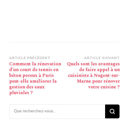
Navigation
ARTICLE PRÉCÉDENT
ARTICLE SUIVANT
Comment la rénovation
Quels sont les avantages
d’article
d’un court de tennis en
de faire appel à un
béton poreux à Paris
cuisiniste à Nogent-sur-
peut-elle améliorer la
Marne pour rénover
gestion des eaux
votre cuisine ?
pluviales ?
Vous recherchiez quelque
chose ?