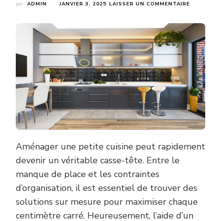
SUR
par
ADMIN
JANVIER 3, 2025
LAISSER UN COMMENTAIRE
COMMENT
UN
CUISINIST
AU
PERREUX-
SUR-
MARNE
PEUT-
IL
OPTIMISE
L’AMÉNAG
D’UNE
PETITE
CUISINE
?
Aménager une petite cuisine peut rapidement
devenir un véritable casse-tête. Entre le
manque de place et les contraintes
d’organisation, il est essentiel de trouver des
solutions sur mesure pour maximiser chaque
centimètre carré. Heureusement, l’aide d’un