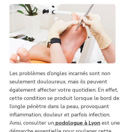
UN
PODOL
À
LYON
PEUT-
IL
VOUS
AIDER
AVEC
DES
PROBLÈ
D’ONGL
INCARN
Les problèmes d’ongles incarnés sont non
?
seulement douloureux, mais ils peuvent
également affecter votre quotidien. En effet,
cette condition se produit lorsque le bord de
l’ongle pénètre dans la peau, provoquant
inflammation, douleur et parfois infection.
Ainsi, consulter un
podologue à Lyon
est une
démarche essentielle pour soulager cette