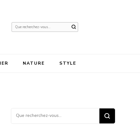
Vous
recherchiez
quelque
chose ?
IER
NATURE
STYLE
Vous recherchiez quelque
chose ?