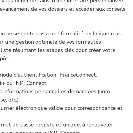
. Vous bénéficiez ainsi d’une interface personnalisée
’avancement de vos dossiers et accéder aux conseils
ion ne se limite pas à une formalité technique mais
ur une gestion optimale de vos formalités
e liste résumant les étapes clés pour créer votre
pôt :
mode d’authentification : FranceConnect,
+ ou INPI Connect.
s informations personnelles demandées (nom,
e, etc.).
ourrier électronique valide pour correspondance et
 mot de passe robuste et unique, à renouveler
si vous optez pour INPI Connect.