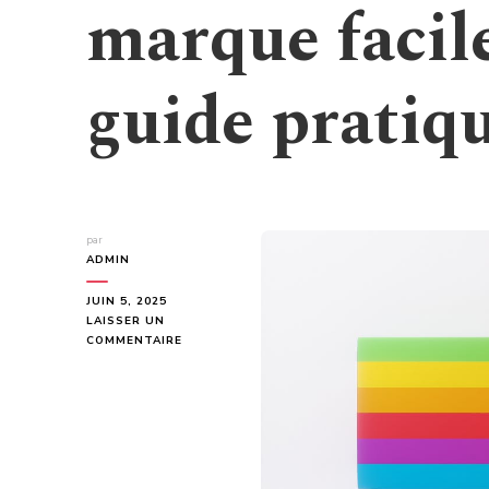
marque facil
guide pratiq
par
ADMIN
JUIN 5, 2025
LAISSER UN
SUR
COMMENTAIRE
COMMENT
DÉPOSER
VOTRE
MARQUE
FACILEMENT
EN
LIGNE