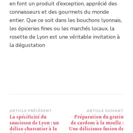
en font un produit d’exception, apprécié des
connaisseurs et des gourmets du monde
entier. Que ce soit dans les bouchons lyonnais,
les épiceries fines ou les marchés locaux, la
rosette de Lyon est une véritable invitation à
la dégustation
Navigation
ARTICLE PRÉCÉDENT
ARTICLE SUIVANT
La spécificité du
Préparation du gratin
d’article
saucisson de Lyon : un
de cardons à la moelle :
délice charcutier à la
Une délicieuse fusion de