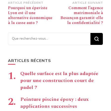
Navigation
ARTICLE PRÉCÉDENT
ARTICLE SUIVANT
Pourquoi un épaviste
Comment l’agence
d’article
Lyon est-il une
matrimoniale à
alternative économique
Besançon garantit-elle
à la casse auto ?
la confidentialité ?
Vous recherchiez quelque
chose ?
ARTICLES RÉCENTS
Quelle surface est la plus adaptée
pour une construction court de
padel ?
Peinture piscine époxy : deux
applications successives