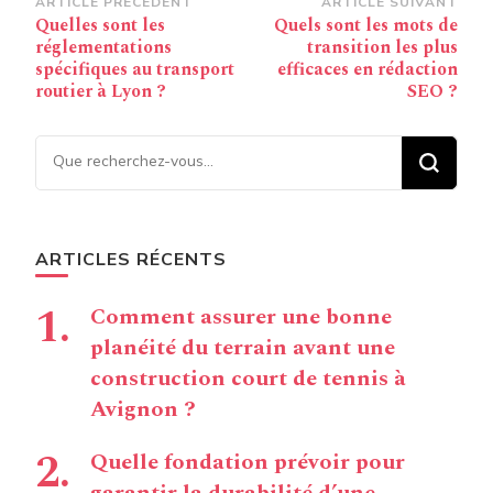
Navigation
ARTICLE PRÉCÉDENT
ARTICLE SUIVANT
Quelles sont les
Quels sont les mots de
d’article
réglementations
transition les plus
spécifiques au transport
efficaces en rédaction
routier à Lyon ?
SEO ?
Vous recherchiez quelque
chose ?
ARTICLES RÉCENTS
Comment assurer une bonne
planéité du terrain avant une
construction court de tennis à
Avignon ?
Quelle fondation prévoir pour