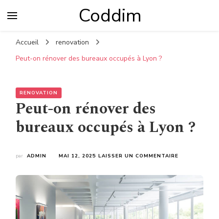
Coddim
Accueil
renovation
Peut-on rénover des bureaux occupés à Lyon ?
RENOVATION
Peut-on rénover des
bureaux occupés à Lyon ?
SUR
par
ADMIN
MAI 12, 2025
LAISSER UN COMMENTAIRE
PEUT-
ON
RÉNOVER
DES
BUREAUX
OCCUPÉS
À