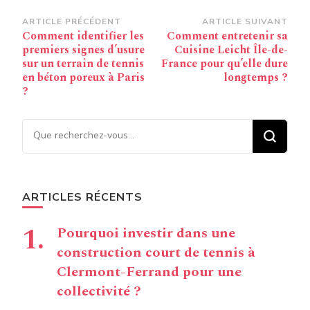
Navigation
ARTICLE PRÉCÉDENT
ARTICLE SUIVANT
Comment identifier les
Comment entretenir sa
d’article
premiers signes d’usure
Cuisine Leicht Île-de-
sur un terrain de tennis
France pour qu’elle dure
en béton poreux à Paris
longtemps ?
?
Vous recherchiez quelque
chose ?
ARTICLES RÉCENTS
Pourquoi investir dans une
construction court de tennis à
Clermont-Ferrand pour une
collectivité ?