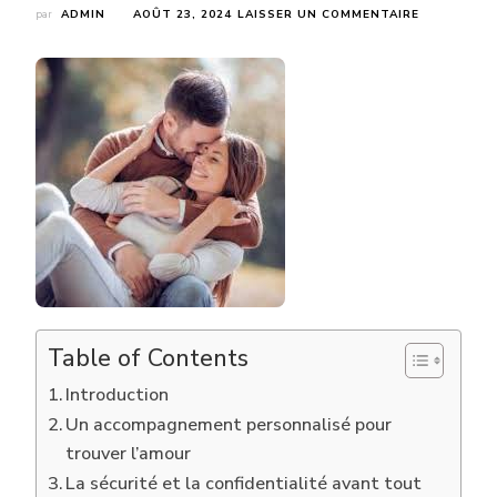
SUR
par
ADMIN
AOÛT 23, 2024
LAISSER UN COMMENTAIRE
POURQUOI
CERTAINES
PERSONNE
PRÉFÈRENT
ELLES
UNE
AGENCE
MATRIMONI
À
LAVAL
AUX
APPLICATI
DE
RENCONTR
?
Table of Contents
Introduction
Un accompagnement personnalisé pour
trouver l’amour
La sécurité et la confidentialité avant tout