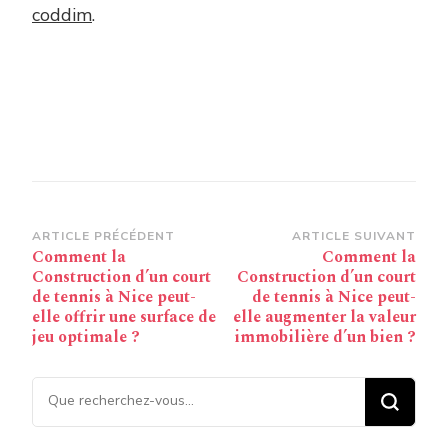
coddim
.
Navigation
ARTICLE PRÉCÉDENT
ARTICLE SUIVANT
Comment la
Comment la
d’article
Construction d’un court
Construction d’un court
de tennis à Nice peut-
de tennis à Nice peut-
elle offrir une surface de
elle augmenter la valeur
jeu optimale ?
immobilière d’un bien ?
Vous recherchiez quelque
chose ?