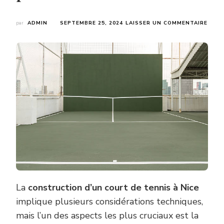
SUR
par
ADMIN
SEPTEMBRE 25, 2024
LAISSER UN COMMENTAIRE
POUR
LA
CONS
D’UN
COU
DE
TENN
À
NICE
DOIT
ELLE
INCL
UNE
BONN
GEST
DES
EAUX
PLUV
La
construction d’un court de tennis à Nice
?
implique plusieurs considérations techniques,
mais l’un des aspects les plus cruciaux est la