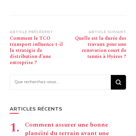
Navigation
ARTICLE PRÉCÉDENT
ARTICLE SUIVANT
Comment le TCO
Quelle est la durée des
d’article
transport influence-t-il
travaux pour une
la stratégie de
renovation court de
distribution d’une
tennis à Hyères ?
entreprise ?
Vous recherchiez quelque
chose ?
ARTICLES RÉCENTS
Comment assurer une bonne
planéité du terrain avant une