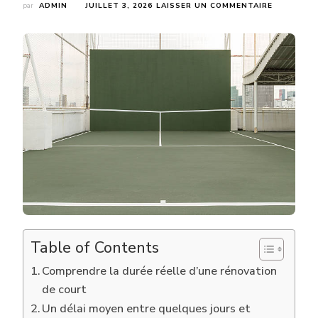
SUR
par
ADMIN
JUILLET 3, 2026
LAISSER UN COMMENTAIRE
POURQUOI
LA
DURÉE
D’UNE
RENOVATI
COURT
DE
TENNIS
À
HYÈRES
VARIE-
T-
ELLE
D’UN
PROJET
À
L’AUTRE
?
Table of Contents
Comprendre la durée réelle d’une rénovation
de court
Un délai moyen entre quelques jours et