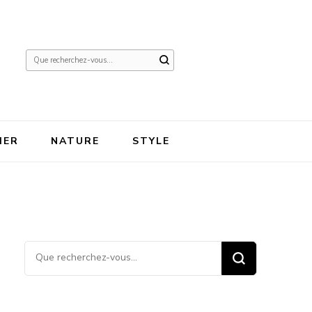
Vous
recherchiez
quelque
chose ?
IER
NATURE
STYLE
Vous recherchiez quelque
chose ?