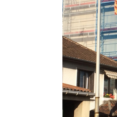
DE
FAÇADE
À
CHELLES
EST-
IL
IMPORTANT
POUR
LES
MAISONS
EN
BORD
DE
MER
?