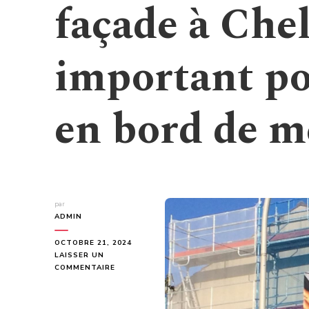
façade à Chel
important po
en bord de m
par
ADMIN
OCTOBRE 21, 2024
LAISSER UN
SUR
COMMENTAIRE
POURQUOI
LE
RAVALEMENT